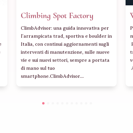
Climbing Spot Factory
ClimbAdvisor: una guida innovativa per
P
l’arrampicata trad, sportiva e boulder in
m
e
Italia, con continui aggiornamenti sugli
P
e
interventi di manutenzione, sulle nuove
t
…
vie e sui nuovi settori, sempre a portata
v
di mano sul tuo
A
smartphone.ClimbAdvisor…