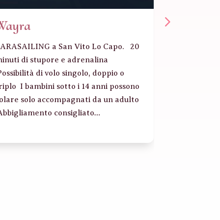
Wayra
Yoga co
ARASAILING a San Vito Lo Capo. 20
Antonella P
inuti di stupore e adrenalina
Hatha yoga 
ossibilità di volo singolo, doppio o
Alliance. At
riplo I bambini sotto i 14 anni possono
respirazione
olare solo accompagnati da un adulto
posizioni a
bbigliamento consigliato…
nel corpo e