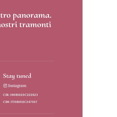
ostro panorama.
nostri tramonti
Stay tuned
Instagram
CIR: 19081020C222623
CIN: IT081011C247507